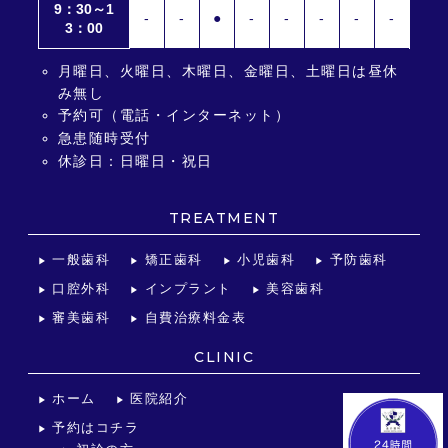
9：30～1
-
-
●
-
-
-
-
-
3：00
月曜日、火曜日、木曜日、金曜日、土曜日は昼休
み無し
予約可（電話・インターネット）
急患随時受付
休診日：日曜日・祝日
TREATMENT
一般歯科
矯正歯科
小児歯科
予防歯科
口腔外科
インプラント
美容歯科
審美歯科
自費治療料金表
CLINIC
ホーム
医院紹介
予約はコチラ