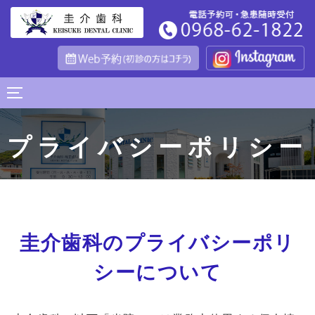
コ
ン
テ
ン
サイドバーとナビゲーションを切り替える
ツ
へ
プライバシーポリシー
ス
キ
ッ
プ
圭介歯科のプライバシーポリ
シーについて