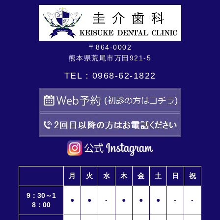
〒864-0002
熊本県荒尾市万田921-5
TEL：
0968-62-1822
月
火
水
木
金
土
日
祝
9：30～1
●
●
-
●
●
●
-
-
8：00