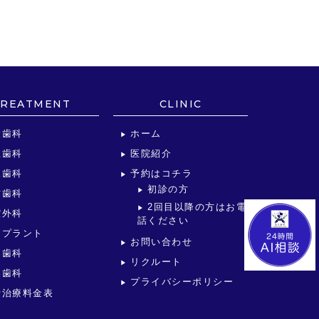
TREATMENT
CLINIC
般歯科
ホーム
正歯科
医院紹介
児歯科
予約はコチラ
初診の方
防歯科
2回目以降の方はお電
腔外科
話ください
ンプラント
お問い合わせ
容歯科
リクルート
美歯科
プライバシーポリシー
費治療料金表